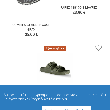
PAREX 11817048 ΜΑΎΡΕΣ
23.90 €
GUMBIES ISLANDER COOL
GRAY
35.00 €
Εξαντλήθηκε
PAREX 11817048 ΧΑΚΊ
Αυτός ο ιστότοπος χρησιμοποιεί cookies για να διασφαλίσει ότι
23.90 €
θα έχετε την καλύτερη δυνατή εμπειρία